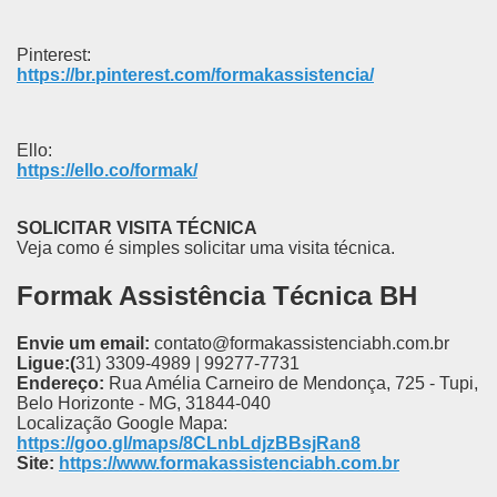
Pinterest:
https://br.pinterest.com/formakassistencia/
Ello:
https://ello.co/formak/
SOLICITAR VISITA TÉCNICA
Veja como é simples solicitar uma visita técnica.
Formak Assistência Técnica BH
Envie um email:
contato@formakassistenciabh.com.br
Ligue:(
31) 3309-4989 | 99277-7731
Endereço:
Rua Amélia Carneiro de Mendonça, 725 - Tupi,
Belo Horizonte - MG, 31844-040
Localização Google Mapa:
https://goo.gl/maps/8CLnbLdjzBBsjRan8
Site:
https://www.formakassistenciabh.com.br